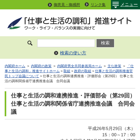
メニュー
御意見・御感想
リンク集
検索の使い方
内閣府ホーム
>
内閣府の政策
>
内閣府男女共同参画局ホーム
>
主な政策
>
「仕
事と生活の調和」推進サイトホーム
>
取組
>
政府の取組
>
仕事と生活の調和推進官
民トップ会議について
> 仕事と生活の調和連携推進・評価部会（第29回） 仕事と生
活の調和関係省庁連携推進会議 合同会議
仕事と生活の調和連携推進・評価部会（第29回）
仕事と生活の調和関係省庁連携推進会議 合同会
議
平成26年5月29日（木）
15：00～17：00