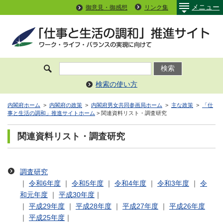
メニュー
御意見・御感想
リンク集
検索の使い方
内閣府ホーム
>
内閣府の政策
>
内閣府男女共同参画局ホーム
>
主な政策
>
「仕
事と生活の調和」推進サイトホーム
> 関連資料リスト・調査研究
関連資料リスト・調査研究
調査研究
｜
令和6年度
｜
令和5年度
｜
令和4年度
｜
令和3年度
｜
令
和元年度
｜
平成30年度
｜
｜
平成29年度
｜
平成28年度
｜
平成27年度
｜
平成26年度
｜
平成25年度
｜