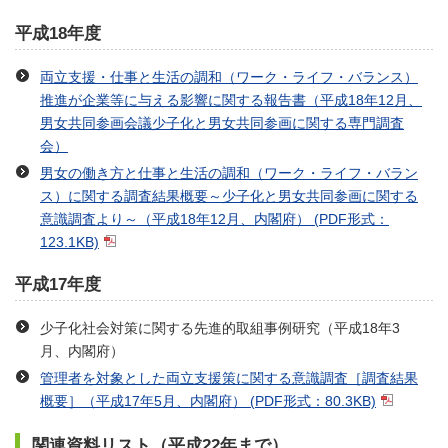
平成18年度
両立支援・仕事と生活の調和（ワーク・ライフ・バランス）
推進が企業等に与える影響に関する報告書（平成18年12月、
男女共同参画会議少子化と男女共同参画に関する専門調査
会）
男女の働き方と仕事と生活の調和（ワーク・ライフ・バラン
ス）に関する調査結果概要～少子化と男女共同参画に関する
意識調査より～（平成18年12月、内閣府）
(PDF形式：
123.1KB)
平成17年度
少子化社会対策に関する先進的取組事例研究（平成18年3
月、内閣府）
管理者を対象とした両立支援策に関する意識調査［調査結果
概要］（平成17年5月、内閣府）
(PDF形式：80.3KB)
関連資料リスト（平成22年まで）