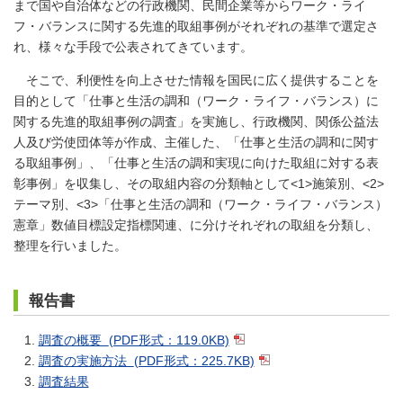
まで国や自治体などの行政機関、民間企業等からワーク・ライ
フ・バランスに関する先進的取組事例がそれぞれの基準で選定さ
れ、様々な手段で公表されてきています。
そこで、利便性を向上させた情報を国民に広く提供することを
目的として「仕事と生活の調和（ワーク・ライフ・バランス）に
関する先進的取組事例の調査」を実施し、行政機関、関係公益法
人及び労使団体等が作成、主催した、「仕事と生活の調和に関す
る取組事例」、「仕事と生活の調和実現に向けた取組に対する表
彰事例」を収集し、その取組内容の分類軸として<1>施策別、<2>
テーマ別、<3>「仕事と生活の調和（ワーク・ライフ・バランス）
憲章」数値目標設定指標関連、に分けそれぞれの取組を分類し、
整理を行いました。
報告書
調査の概要
(PDF形式：119.0KB)
調査の実施方法
(PDF形式：225.7KB)
調査結果