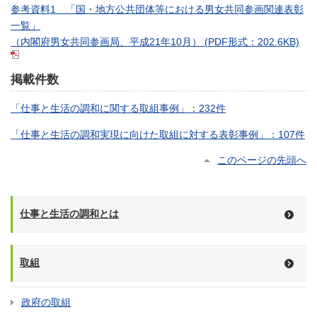
参考資料1 「国・地方公共団体等における男女共同参画関連表彰
一覧」
（内閣府男女共同参画局、平成21年10月）
(PDF形式：202.6KB)
掲載件数
「仕事と生活の調和に関する取組事例」：232件
「仕事と生活の調和実現に向けた取組に対する表彰事例」：107件
このページの先頭へ
仕事と生活の調和とは
取組
政府の取組