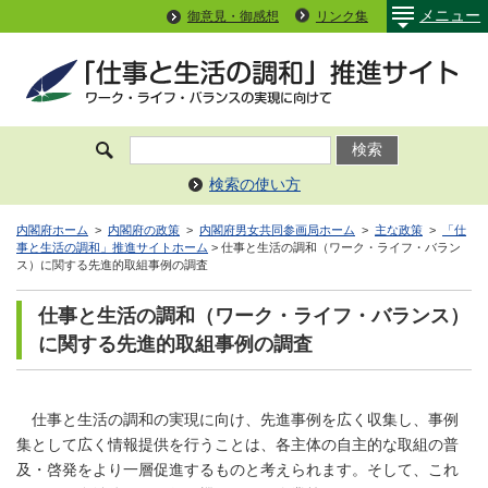
メニュー
御意見・御感想
リンク集
検索の使い方
内閣府ホーム
>
内閣府の政策
>
内閣府男女共同参画局ホーム
>
主な政策
>
「仕
事と生活の調和」推進サイトホーム
> 仕事と生活の調和（ワーク・ライフ・バラン
ス）に関する先進的取組事例の調査
仕事と生活の調和（ワーク・ライフ・バランス）
に関する先進的取組事例の調査
仕事と生活の調和の実現に向け、先進事例を広く収集し、事例
集として広く情報提供を行うことは、各主体の自主的な取組の普
及・啓発をより一層促進するものと考えられます。そして、これ