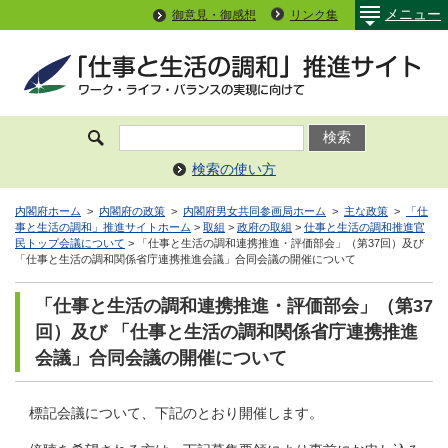
メニュー
御意見・御感想
リンク集
検索の使い方
内閣府ホーム
>
内閣府の政策
>
内閣府男女共同参画局ホーム
>
主な政策
>
「仕
事と生活の調和」推進サイトホーム
>
取組
>
政府の取組
>
仕事と生活の調和推進官
民トップ会議について
> 「仕事と生活の調和連携推進・評価部会」（第37回）及び
「仕事と生活の調和関係省庁連携推進会議」合同会議の開催について
「仕事と生活の調和連携推進・評価部会」（第37
回）及び 「仕事と生活の調和関係省庁連携推進
会議」合同会議の開催について
標記会議について、下記のとおり開催します。