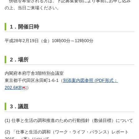
傍聴を希望される方は、下記募集要領により事前にお申し込み
の上、当日ご来場ください。
1．開催日時
平成28年2月19日（金）10時00分～12時00分
2．場所
内閣府本府庁舎3階特別会議室
東京都千代田区永田町1-6-1（
別添案内図参照
(PDF形式：
202.6KB)
）
3．議題
(1) 仕事と生活の調和推進のための行動指針（数値目標）について
(2) 「仕事と生活の調和（ワーク・ライフ・バランス）レポート