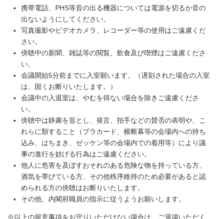
携帯電話、PHS等音の出る機器については電源を切るか音の
出ないようにしてください。
写真撮影やビデオカメラ、レコーダー等の使用はご遠慮くだ
さい。
傍聴中の新聞、雑誌等の閲覧、飲食及び喫煙はご遠慮くださ
い。
会議開始5分前までに入室願います。（遅刻された場合の入室
は、固くお断りいたします。）
会議中の入退室は、やむを得ない場合を除きご遠慮くださ
い。
傍聴中は静粛を旨とし、発言、拍手などの賛否の表明や、こ
れらに類すること（プラカード、横断幕等の会場内への持ち
込み、はちまき、ゼッケン等の会場内での着用等）により議
事の進行を妨げる行為はご遠慮ください。
他人に危害を及ぼすおそれのある危険な物を持っている方、
酒気を帯びている方、その他秩序維持のため必要があると認
められる方の傍聴はお断りいたします。
その他、内閣府職員の指示に従うようお願いします。
※以上の留意事項をお守りいただけない場合は、ご退場いただく