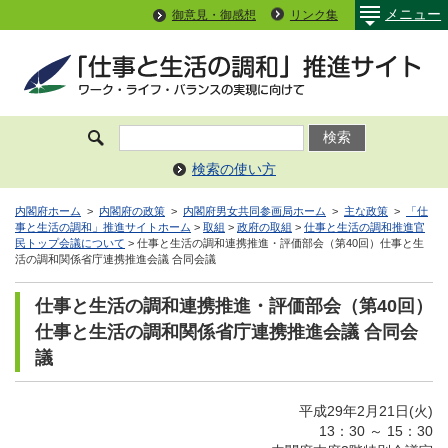
メニュー
御意見・御感想
リンク集
検索の使い方
内閣府ホーム
>
内閣府の政策
>
内閣府男女共同参画局ホーム
>
主な政策
>
「仕
事と生活の調和」推進サイトホーム
>
取組
>
政府の取組
>
仕事と生活の調和推進官
民トップ会議について
> 仕事と生活の調和連携推進・評価部会（第40回）仕事と生
活の調和関係省庁連携推進会議 合同会議
仕事と生活の調和連携推進・評価部会（第40回）
仕事と生活の調和関係省庁連携推進会議 合同会
議
平成29年2月21日(火)
13：30 ～ 15：30