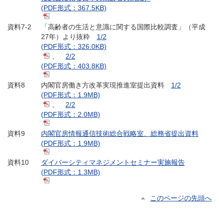
(PDF形式：367.5KB)
資料7-2
「高齢者の生活と意識に関する国際比較調査」（平成
27年）より抜粋
1/2
(PDF形式：326.0KB)
、
2/2
(PDF形式：403.8KB)
資料8
内閣官房働き方改革実現推進室提出資料
1/2
(PDF形式：1.9MB)
、
2/2
(PDF形式：2.0MB)
資料9
内閣官房情報通信技術総合戦略室、総務省提出資料
(PDF形式：1.9MB)
資料10
ダイバーシティマネジメントセミナー実施報告
(PDF形式：1.3MB)
このページの先頭へ