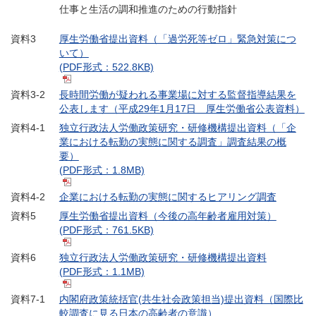
仕事と生活の調和推進のための行動指針
資料3
厚生労働省提出資料（「過労死等ゼロ」緊急対策につ
いて）
(PDF形式：522.8KB)
資料3-2
長時間労働が疑われる事業場に対する監督指導結果を
公表します（平成29年1月17日 厚生労働省公表資料）
資料4-1
独立行政法人労働政策研究・研修機構提出資料（「企
業における転勤の実態に関する調査」調査結果の概
要）
(PDF形式：1.8MB)
資料4-2
企業における転勤の実態に関するヒアリング調査
資料5
厚生労働省提出資料（今後の高年齢者雇用対策）
(PDF形式：761.5KB)
資料6
独立行政法人労働政策研究・研修機構提出資料
(PDF形式：1.1MB)
資料7-1
内閣府政策統括官(共生社会政策担当)提出資料（国際比
較調査に見る日本の高齢者の意識）