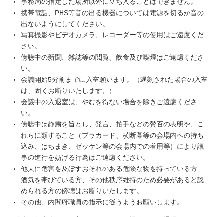
事務局の指定した場所以外に立ち入ることはできません。
携帯電話、PHS等音の出る機器については電源を切るか音の
出ないようにしてください。
写真撮影やビデオカメラ、レコーダー等の使用はご遠慮くだ
さい。
傍聴中の新聞、雑誌等の閲覧、飲食及び喫煙はご遠慮くださ
い。
会議開始5分前までに入室願います。（遅刻された場合の入室
は、固くお断りいたします。）
会議中の入退室は、やむを得ない場合を除きご遠慮くださ
い。
傍聴中は静粛を旨とし、発言、拍手などの賛否の表明や、こ
れらに類すること（プラカード、横断幕等の会場内への持ち
込み、はちまき、ゼッケン等の会場内での着用等）により議
事の進行を妨げる行為はご遠慮ください。
他人に危害を及ぼすおそれのある危険な物を持っている方、
酒気を帯びている方、その他秩序維持のため必要があると認
められる方の傍聴はお断りいたします。
その他、内閣府職員の指示に従うようお願いします。