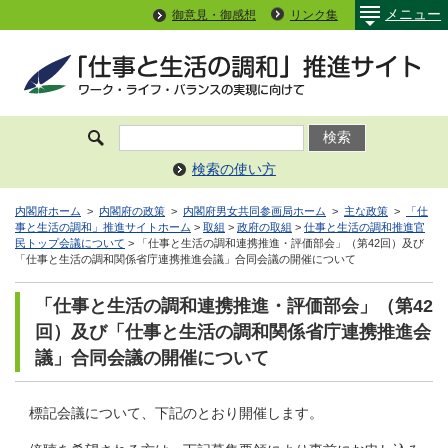
メニュー
御意見・御感想
リンク集
検索の使い方
内閣府ホーム
>
内閣府の政策
>
内閣府男女共同参画局ホーム
>
主な政策
>
「仕
事と生活の調和」推進サイトホーム
>
取組
>
政府の取組
>
仕事と生活の調和推進官
民トップ会議について
> 「仕事と生活の調和連携推進・評価部会」（第42回）及び
「仕事と生活の調和関係省庁連携推進会議」合同会議の開催について
「仕事と生活の調和連携推進・評価部会」（第42
回）及び「仕事と生活の調和関係省庁連携推進会
議」合同会議の開催について
標記会議について、下記のとおり開催します。