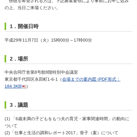
傍聴を希望される方は、下記募集要領により事前にお申し込み
の上、当日ご来場ください。
1．開催日時
平成29年11月7日（火）15時00分～17時00分
2．場所
中央合同庁舎第8号館8階特別中会議室
東京都千代田区永田町1-6-1（
会場までの案内図
(PDF形式：
184.3KB)
）
3．議題
(1) 「6歳未満の子どもをもつ夫の育児・家事関連時間」の動向に
ついて
(2)「仕事と生活の調和レポート2017」骨子（案）について