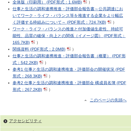
全体版（印刷用）
(PDF形式：1.6MB)
）
仕事と生活の調和連携推進・評価部会報告書～公共調達にお
いてワーク・ライフ・バランス等を推進する企業をより幅広
く評価する枠組みについて～
(PDF形式：724.7KB)
）
ワーク・ライフ・バランスの推進と付加価値生産性、持続可
能性、品質の確保・向上との関係（イメージ図）
(PDF形式：
165.7KB)
）
関係資料
(PDF形式：2.0MB)
）
仕事と生活の調和連携推進・評価部会報告書（概要）
(PDF形
式：542.2KB)
）
参考1 仕事と生活の調和連携推進・評価部会の開催状況
(PDF
形式：268.3KB)
）
参考2 仕事と生活の調和連携推進・評価部会 構成員名簿
(PDF
形式：267.2KB)
）
このページの先頭へ
アクセシビリティ