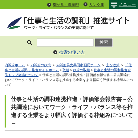
メニュー
御意見・御感想
リンク集
検索の使い方
内閣府ホーム
>
内閣府の政策
>
内閣府男女共同参画局ホーム
>
主な政策
>
「仕
事と生活の調和」推進サイトホーム
>
取組
>
政府の取組
>
仕事と生活の調和推進官
民トップ会議について
> 仕事と生活の調和連携推進・評価部会報告書～公共調達に
おいてワーク・ライフ・バランス等を推進する企業をより幅広く評価する枠組みにつ
いて～
仕事と生活の調和連携推進・評価部会報告書～公
共調達においてワーク・ライフ・バランス等を推
進する企業をより幅広く評価する枠組みについて
～