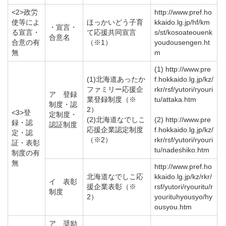
<2>政労
http://www.pref.ho
使等によ
ほっかいどう子育
kkaido.lg.jp/hf/km
・宣言・
る宣言・
て応援共同宣言
s/st/kosoateouenk
合意名
合意の有
（※1）
youdousengen.ht
無
m
(1) http://www.pre
(1)北海道あったか
f.hokkaido.lg.jp/kz/
ファミリー応援企
rkr/rsf/yutori/ryouri
ア 登録
業登録制度（※
tu/attaka.htm
制度・認
2）
<3>登
定制度・
(2)北海道なでしこ
(2) http://www.pre
録・認
認証制度
応援企業認定制度
f.hokkaido.lg.jp/kz/
定・認
（※2）
rkr/rsf/yutori/ryouri
証・表彰
tu/nadeshiko.htm
制度の有
無
http://www.pref.ho
北海道なでしこ応
kkaido.lg.jp/kz/rkr/
イ 表彰
援企業表彰（※
rsf/yutori/ryouritu/r
制度
2）
yourituhyousyo/hy
ousyou.htm
ア 奨励