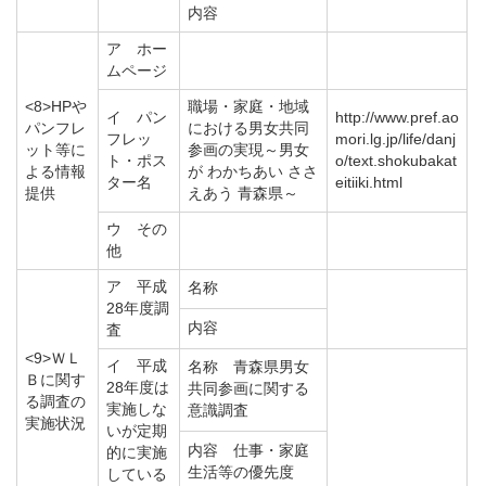
内容
ア ホー
ムページ
<8>HPや
職場・家庭・地域
イ パン
http://www.pref.ao
パンフレ
における男女共同
フレッ
mori.lg.jp/life/danj
ット等に
参画の実現～男女
ト・ポス
o/text.shokubakat
よる情報
が わかちあい ささ
ター名
eitiiki.html
提供
えあう 青森県～
ウ その
他
ア 平成
名称
28年度調
内容
査
<9>ＷＬ
イ 平成
名称 青森県男女
Ｂに関す
28年度は
共同参画に関する
る調査の
実施しな
意識調査
実施状況
いが定期
内容 仕事・家庭
的に実施
生活等の優先度
している