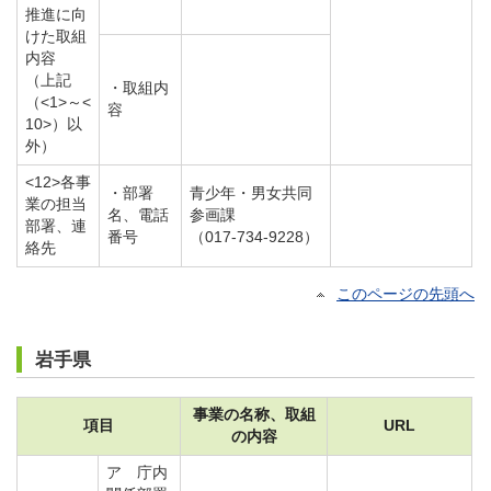
推進に向
けた取組
内容
（上記
・取組内
（<1>～<
容
10>）以
外）
<12>各事
・部署
青少年・男女共同
業の担当
名、電話
参画課
部署、連
番号
（017-734-9228）
絡先
このページの先頭へ
岩手県
事業の名称、取組
項目
URL
の内容
ア 庁内