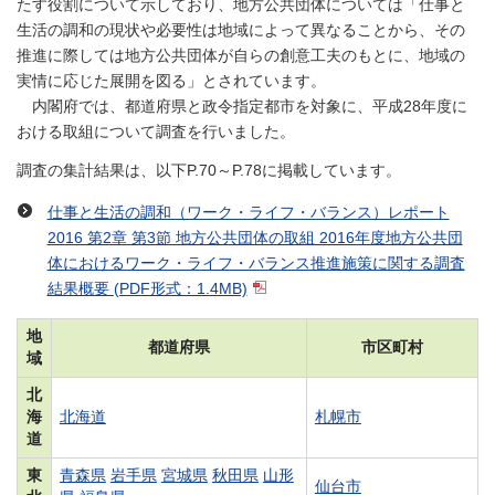
たす役割について示しており、地方公共団体については「仕事と
生活の調和の現状や必要性は地域によって異なることから、その
推進に際しては地方公共団体が自らの創意工夫のもとに、地域の
実情に応じた展開を図る」とされています。
内閣府では、都道府県と政令指定都市を対象に、平成28年度に
おける取組について調査を行いました。
調査の集計結果は、以下P.70～P.78に掲載しています。
仕事と生活の調和（ワーク・ライフ・バランス）レポート
2016 第2章 第3節 地方公共団体の取組 2016年度地方公共団
体におけるワーク・ライフ・バランス推進施策に関する調査
結果概要
(PDF形式：1.4MB)
地
都道府県
市区町村
域
北
海
北海道
札幌市
道
東
青森県
岩手県
宮城県
秋田県
山形
仙台市