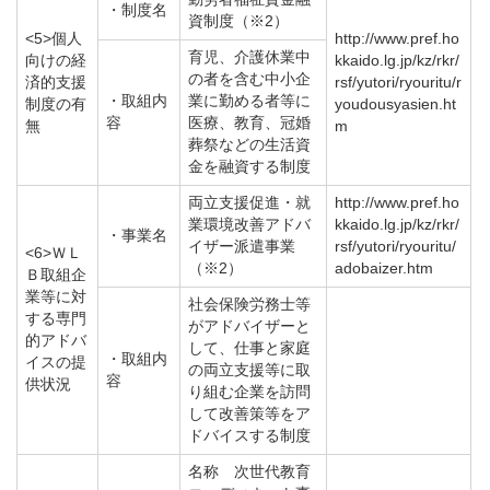
・制度名
資制度（※2）
<5>個人
http://www.pref.ho
育児、介護休業中
向けの経
kkaido.lg.jp/kz/rkr/
の者を含む中小企
済的支援
rsf/yutori/ryouritu/r
・取組内
業に勤める者等に
制度の有
youdousyasien.ht
容
医療、教育、冠婚
無
m
葬祭などの生活資
金を融資する制度
両立支援促進・就
http://www.pref.ho
業環境改善アドバ
kkaido.lg.jp/kz/rkr/
・事業名
イザー派遣事業
rsf/yutori/ryouritu/
<6>ＷＬ
（※2）
adobaizer.htm
Ｂ取組企
業等に対
社会保険労務士等
する専門
がアドバイザーと
的アドバ
して、仕事と家庭
・取組内
イスの提
の両立支援等に取
容
供状況
り組む企業を訪問
して改善策等をア
ドバイスする制度
名称 次世代教育