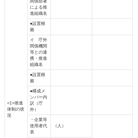
関係部署
による推
進組織名
●設置根
拠
イ 庁外
関係機関
等との連
携・推進
組織名
●設置根
拠
●構成メ
ンバー内
<1>推進
訳（庁
体制の状
外）
況
・企業等
使用者代
（人）
表