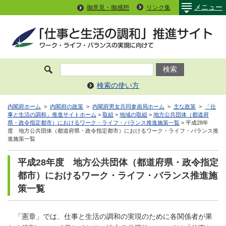
メニュー
御意見・御感想
リンク集
検索の使い方
内閣府ホーム
>
内閣府の政策
>
内閣府男女共同参画局ホーム
>
主な政策
>
「仕
事と生活の調和」推進サイトホーム
>
取組
>
地域の取組
>
地方公共団体（都道府
県・政令指定都市）におけるワーク・ライフ・バランス推進施策一覧
> 平成28年
度 地方公共団体（都道府県・政令指定都市）におけるワーク・ライフ・バランス推
進施策一覧
平成28年度 地方公共団体（都道府県・政令指定
都市）におけるワーク・ライフ・バランス推進施
策一覧
「憲章」では、仕事と生活の調和の実現のために各関係者が果