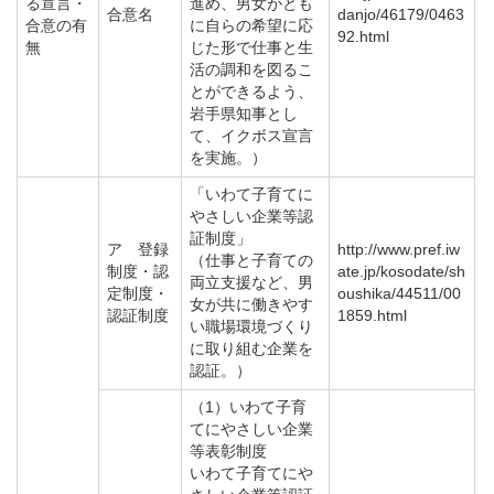
る宣言・
進め、男女がとも
合意名
danjo/46179/0463
合意の有
に自らの希望に応
92.html
無
じた形で仕事と生
活の調和を図るこ
とができるよう、
岩手県知事とし
て、イクボス宣言
を実施。）
「いわて子育てに
やさしい企業等認
証制度」
ア 登録
http://www.pref.iw
（仕事と子育ての
制度・認
ate.jp/kosodate/sh
両立支援など、男
定制度・
oushika/44511/00
女が共に働きやす
認証制度
1859.html
い職場環境づくり
に取り組む企業を
認証。）
（1）いわて子育
てにやさしい企業
等表彰制度
いわて子育てにや