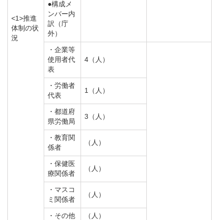
●構成メ
ンバー内
<1>推進
訳（庁
体制の状
外）
況
・企業等
使用者代
4（人）
表
・労働者
1（人）
代表
・都道府
3（人）
県労働局
・教育関
（人）
係者
・保健医
（人）
療関係者
・マスコ
（人）
ミ関係者
・その他
（人）