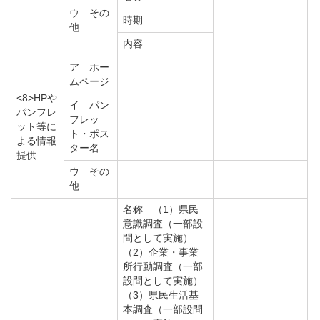
ウ その
時期
他
内容
ア ホー
ムページ
<8>HPや
イ パン
パンフレ
フレッ
ット等に
ト・ポス
よる情報
ター名
提供
ウ その
他
名称 （1）県民
意識調査（一部設
問として実施）
（2）企業・事業
所行動調査（一部
設問として実施）
（3）県民生活基
本調査（一部設問