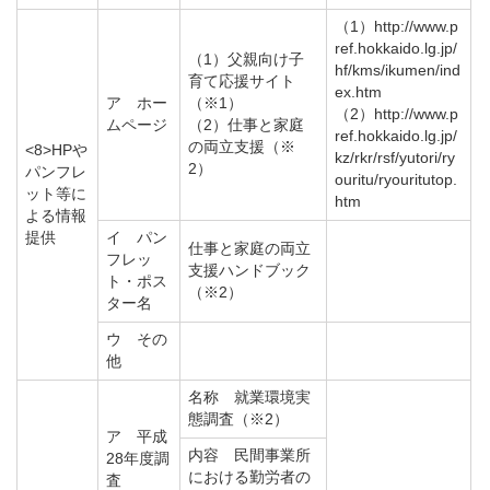
（1）http://www.p
ref.hokkaido.lg.jp/
（1）父親向け子
hf/kms/ikumen/ind
育て応援サイト
ex.htm
ア ホー
（※1）
（2）http://www.p
ムページ
（2）仕事と家庭
ref.hokkaido.lg.jp/
の両立支援（※
<8>HPや
kz/rkr/rsf/yutori/ry
2）
パンフレ
ouritu/ryouritutop.
ット等に
htm
よる情報
提供
イ パン
仕事と家庭の両立
フレッ
支援ハンドブック
ト・ポス
（※2）
ター名
ウ その
他
名称 就業環境実
態調査（※2）
ア 平成
内容 民間事業所
28年度調
における勤労者の
査