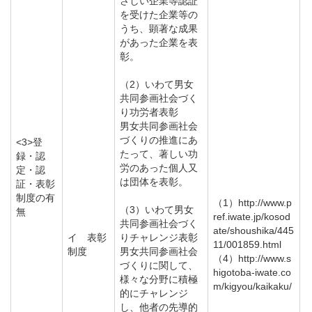
さしい企業等認証
を受けた企業等の
うち、顕著な成果
があった企業を表
彰。
（2）いわて男女
共同参画社会づく
り功労者表彰
男女共同参画社会
づくりの推進にあ
<3>登
たって、著しい功
録・認
労のあった個人又
定・認
は団体を表彰。
証・表彰
制度の有
（1）http://www.p
（3）いわて男女
無
ref.iwate.jp/kosod
共同参画社会づく
ate/shoushika/445
イ 表彰
りチャレンジ表彰
11/001859.html
制度
男女共同参画社会
（4）http://www.s
づくりに関して、
higotoba-iwate.co
様々な分野に積極
m/kigyou/kaikaku/
的にチャレンジ
し、他者の先導的