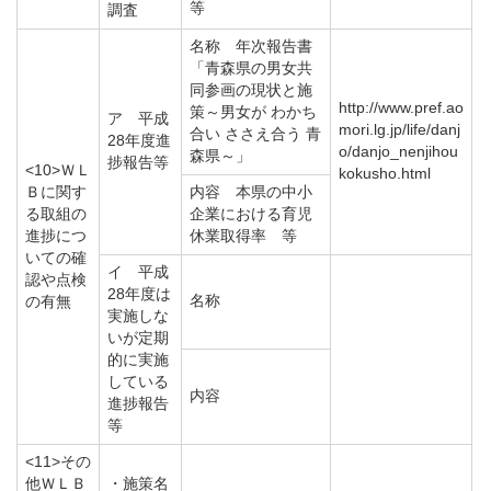
等
調査
名称 年次報告書
「青森県の男女共
同参画の現状と施
http://www.pref.ao
策～男女が わかち
ア 平成
mori.lg.jp/life/danj
合い ささえ合う 青
28年度進
o/danjo_nenjihou
森県～」
捗報告等
<10>ＷＬ
kokusho.html
Ｂに関す
内容 本県の中小
る取組の
企業における育児
進捗につ
休業取得率 等
いての確
イ 平成
認や点検
28年度は
名称
の有無
実施しな
いが定期
的に実施
している
内容
進捗報告
等
<11>その
他ＷＬＢ
・施策名