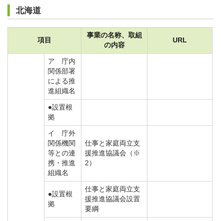
北海道
事業の名称、取組
項目
URL
の内容
ア 庁内
関係部署
による推
進組織名
●設置根
拠
イ 庁外
関係機関
仕事と家庭両立支
等との連
援推進協議会（※
携・推進
2）
組織名
仕事と家庭両立支
●設置根
援推進協議会設置
拠
要綱