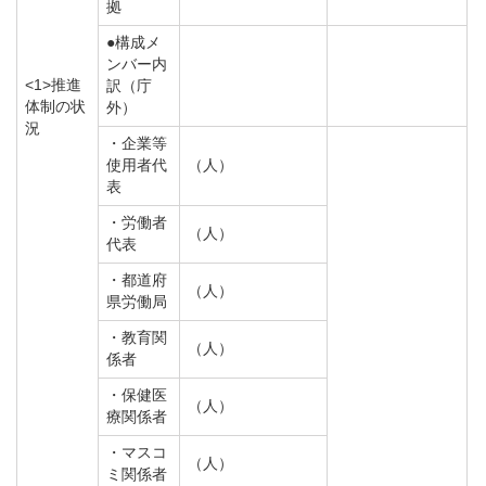
拠
●構成メ
ンバー内
<1>推進
訳（庁
体制の状
外）
況
・企業等
使用者代
（人）
表
・労働者
（人）
代表
・都道府
（人）
県労働局
・教育関
（人）
係者
・保健医
（人）
療関係者
・マスコ
（人）
ミ関係者