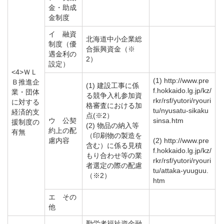
金・助成
金制度
イ 融資
北海道中小企業総
制度（優
合振興資金（※
遇金利の
2）
設定）
<4>ＷＬ
(1) http://www.pre
Ｂ推進企
(1) 建設工事に係
f.hokkaido.lg.jp/kz/
業・団体
る競争入札参加資
rkr/rsf/yutori/ryouri
に対する
格審査における加
tu/nyusatu-sikaku
経済的支
点(※2）
ウ 公契
sinsa.htm
援制度の
(2) 物品の納入等
約上の配
有無
（印刷物の製造を
慮内容
(2) http://www.pre
含む）に係る見積
f.hokkaido.lg.jp/kz/
もり合わせ等の業
rkr/rsf/yutori/ryouri
者選定の際の配慮
tu/attaka-yuuguu.
（※2）
htm
エ その
他
勤労者福祉資金融