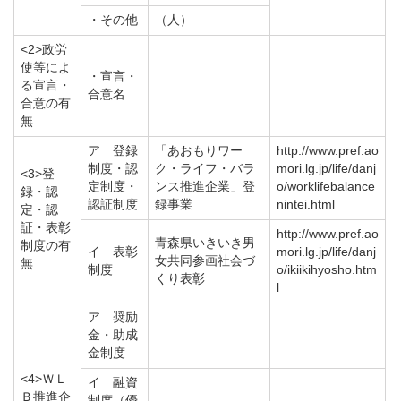
・その他
（人）
<2>政労
使等によ
・宣言・
る宣言・
合意名
合意の有
無
ア 登録
「あおもりワー
http://www.pref.ao
制度・認
ク・ライフ・バラ
mori.lg.jp/life/danj
<3>登
定制度・
ンス推進企業」登
o/worklifebalance
録・認
認証制度
録事業
nintei.html
定・認
証・表彰
http://www.pref.ao
青森県いきいき男
制度の有
イ 表彰
mori.lg.jp/life/danj
女共同参画社会づ
無
制度
o/ikiikihyosho.htm
くり表彰
l
ア 奨励
金・助成
金制度
<4>ＷＬ
イ 融資
Ｂ推進企
制度（優