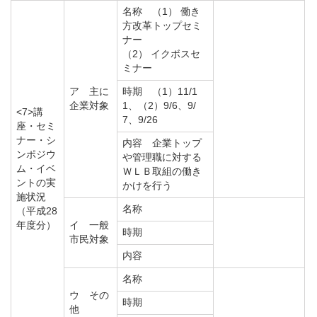
名称 （1） 働き
方改革トップセミ
ナー
（2） イクボスセ
ミナー
ア 主に
時期 （1）11/1
企業対象
1、（2）9/6、9/
<7>講
7、9/26
座・セミ
ナー・シ
内容 企業トップ
ンポジウ
や管理職に対する
ム・イベ
ＷＬＢ取組の働き
ントの実
かけを行う
施状況
名称
（平成28
年度分）
イ 一般
時期
市民対象
内容
名称
ウ その
時期
他