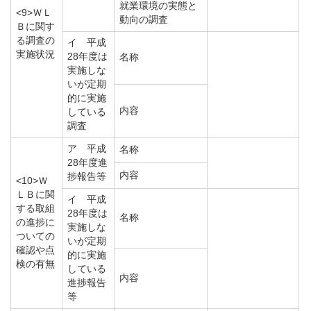
就業環境の実態と
<9>ＷＬ
動向の調査
Ｂに関す
る調査の
イ 平成
実施状況
28年度は
名称
実施しな
いが定期
的に実施
内容
している
調査
ア 平成
名称
28年度進
内容
捗報告等
<10>Ｗ
ＬＢに関
イ 平成
する取組
28年度は
名称
の進捗に
実施しな
ついての
いが定期
確認や点
的に実施
検の有無
している
内容
進捗報告
等