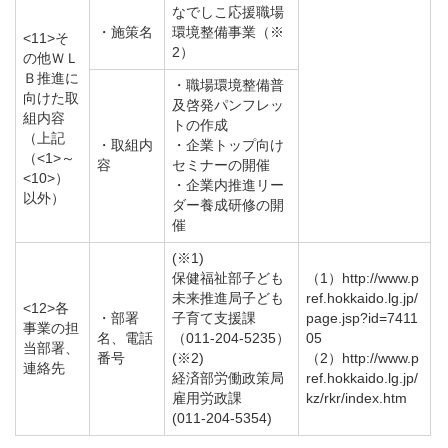
なでしこ応援職場
・施策名
環境整備事業（※
<11>そ
2）
の他ＷＬ
Ｂ推進に
・職場環境整備普
向けた取
及啓発パンフレッ
組内容
トの作成
（上記
・取組内
・企業トップ向け
（<1>～
容
セミナーの開催
<10>）
・企業内推進リー
以外）
ダー養成研修の開
催
(※1)
保健福祉部子ども
（1）http://www.p
未来推進局子ども
ref.hokkaido.lg.jp/
<12>各
・部署
子育て支援課
page.jsp?id=7411
事業の担
名、電話
（011-204-5235）
05
当部署、
番号
(※2)
（2）http://www.p
連絡先
経済部労働政策局
ref.hokkaido.lg.jp/
雇用労政課
kz/rkr/index.htm
(011-204-5354)