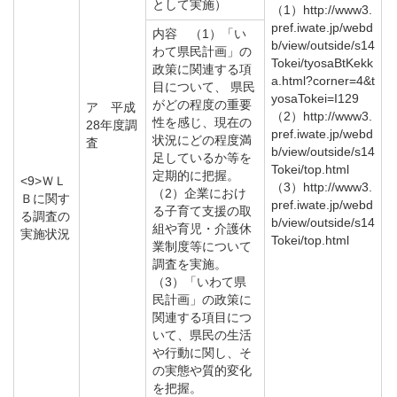
として実施）
（1）http://www3.
pref.iwate.jp/webd
内容 （1）「い
b/view/outside/s14
わて県民計画」の
Tokei/tyosaBtKekk
政策に関連する項
a.html?corner=4&t
目について、 県民
yosaTokei=I129
がどの程度の重要
ア 平成
（2）http://www3.
性を感じ、現在の
28年度調
pref.iwate.jp/webd
状況にどの程度満
査
b/view/outside/s14
足しているか等を
Tokei/top.html
定期的に把握。
<9>ＷＬ
（3）http://www3.
（2）企業におけ
Ｂに関す
pref.iwate.jp/webd
る子育て支援の取
る調査の
b/view/outside/s14
組や育児・介護休
実施状況
Tokei/top.html
業制度等について
調査を実施。
（3）「いわて県
民計画」の政策に
関連する項目につ
いて、県民の生活
や行動に関し、そ
の実態や質的変化
を把握。