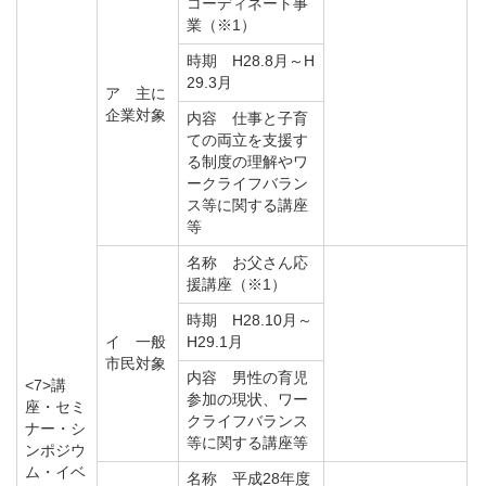
コーディネート事
業（※1）
時期 H28.8月～H
29.3月
ア 主に
企業対象
内容 仕事と子育
ての両立を支援す
る制度の理解やワ
ークライフバラン
ス等に関する講座
等
名称 お父さん応
援講座（※1）
時期 H28.10月～
イ 一般
H29.1月
市民対象
内容 男性の育児
<7>講
参加の現状、ワー
座・セミ
クライフバランス
ナー・シ
等に関する講座等
ンポジウ
ム・イベ
名称 平成28年度