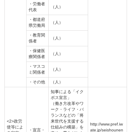
・労働者
（人）
代表
・都道府
（人）
県労働局
・教育関
（人）
係者
・保健医
（人）
療関係者
・マスコ
（人）
ミ関係者
・その他
（人）
知事による「イク
ボス宣言」
（働き方改革やワ
ーク・ライフ・バ
ランスなどの「将
<2>政労
来世代を支援する
http://www.pref.iw
使等によ
仕組みの構築」を
・宣言・
ate.jp/seishounen