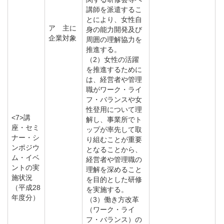
講師を派遣するこ
とにより、女性自
ア 主に
身の能力開発及び
企業対象
周囲の理解協力を
推進する。
（2）女性の活躍
を推進するために
は、経営者や管理
職がワーク・ライ
フ・バランスや女
性登用について理
<7>講
解し、事業所でト
座・セミ
ップが率先して取
ナー・シ
り組むことが重要
ンポジウ
となることから、
ム・イベ
経営者や管理職の
ントの実
理解を深めること
施状況
を目的とした研修
（平成28
を実施する。
年度分）
（3）働き方改革
（ワーク・ライ
フ・バランス）の