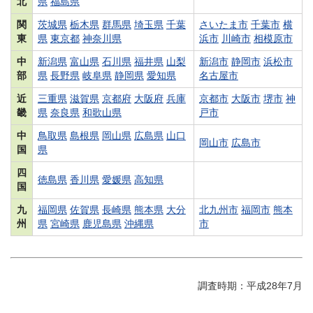
北
県
福島県
関
茨城県
栃木県
群馬県
埼玉県
千葉
さいたま市
千葉市
横
東
県
東京都
神奈川県
浜市
川崎市
相模原市
中
新潟県
富山県
石川県
福井県
山梨
新潟市
静岡市
浜松市
部
県
長野県
岐阜県
静岡県
愛知県
名古屋市
近
三重県
滋賀県
京都府
大阪府
兵庫
京都市
大阪市
堺市
神
畿
県
奈良県
和歌山県
戸市
中
鳥取県
島根県
岡山県
広島県
山口
岡山市
広島市
国
県
四
徳島県
香川県
愛媛県
高知県
国
九
福岡県
佐賀県
長崎県
熊本県
大分
北九州市
福岡市
熊本
州
県
宮崎県
鹿児島県
沖縄県
市
調査時期：平成28年7月