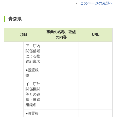
このページの先頭へ
青森県
事業の名称、取組
項目
URL
の内容
ア 庁内
関係部署
による推
進組織名
●設置根
拠
イ 庁外
関係機関
等との連
携・推進
組織名
●設置根