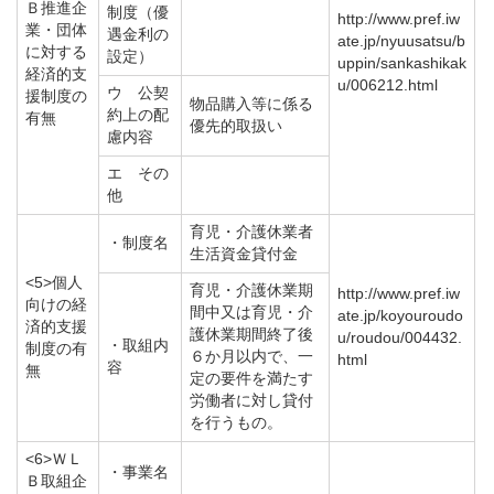
Ｂ推進企
制度（優
http://www.pref.iw
業・団体
遇金利の
ate.jp/nyuusatsu/b
に対する
設定）
uppin/sankashikak
経済的支
u/006212.html
ウ 公契
援制度の
物品購入等に係る
約上の配
有無
優先的取扱い
慮内容
エ その
他
育児・介護休業者
・制度名
生活資金貸付金
<5>個人
育児・介護休業期
http://www.pref.iw
向けの経
間中又は育児・介
ate.jp/koyouroudo
済的支援
護休業期間終了後
u/roudou/004432.
・取組内
制度の有
６か月以内で、一
html
容
無
定の要件を満たす
労働者に対し貸付
を行うもの。
<6>ＷＬ
・事業名
Ｂ取組企