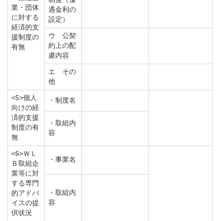
業・団体
遇金利の
に対する
設定）
経済的支
ウ 公契
援制度の
約上の配
有無
慮内容
エ その
他
<5>個人
・制度名
向けの経
済的支援
・取組内
制度の有
容
無
<6>ＷＬ
・事業名
Ｂ取組企
業等に対
する専門
・取組内
的アドバ
容
イスの提
供状況