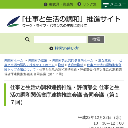
メニュー
御意見・御感想
リンク集
検索の使い方
内閣府ホーム
>
内閣府の政策
>
内閣府男女共同参画局ホーム
>
主な政策
>
「仕
事と生活の調和」推進サイトホーム
>
取組
>
政府の取組
>
仕事と生活の調和推進官
民トップ会議について
> 仕事と生活の調和連携推進・評価部会 仕事と生活の調和関
係省庁連携推進会議 合同会議（第１７回）
仕事と生活の調和連携推進・評価部会 仕事と生
活の調和関係省庁連携推進会議 合同会議（第１
７回）
平成22年12月22日（水）
10：30～12：00