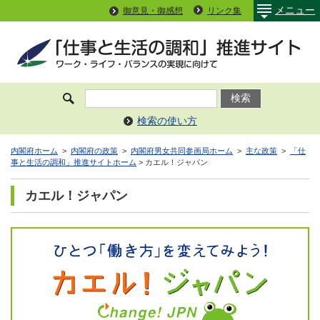
メニュー
御意見・御感想
リンク集
検索の使い方
内閣府ホーム
>
内閣府の政策
>
内閣府男女共同参画局ホーム
>
主な政策
>
「仕
事と生活の調和」推進サイトホーム
> カエル！ジャパン
カエル！ジャパン