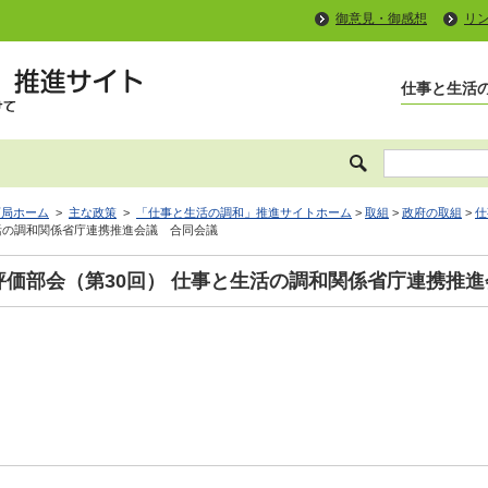
御意見・御感想
リ
仕事と生活
画局ホーム
>
主な政策
>
「仕事と生活の調和」推進サイトホーム
>
取組
>
政府の取組
>
仕
活の調和関係省庁連携推進会議 合同会議
価部会（第30回） 仕事と生活の調和関係省庁連携推