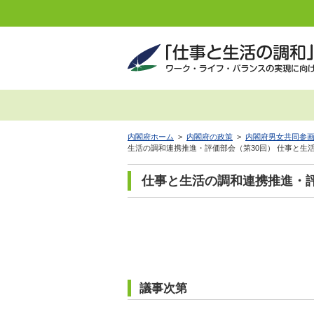
内閣府ホーム
>
内閣府の政策
>
内閣府男女共同参
生活の調和連携推進・評価部会（第30回） 仕事と生
仕事と生活の調和連携推進・評
議事次第