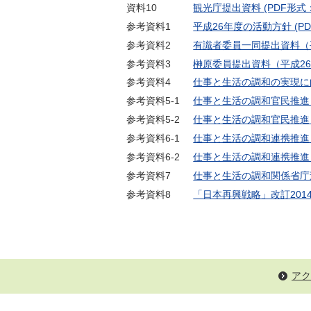
資料10
観光庁提出資料 (PDF形式：2
参考資料1
平成26年度の活動方針 (PDF
参考資料2
有識者委員一同提出資料（平成2
参考資料3
榊原委員提出資料（平成26年5
参考資料4
仕事と生活の調和の実現に向け
参考資料5-1
仕事と生活の調和官民推進トッ
参考資料5-2
仕事と生活の調和官民推進ト
参考資料6-1
仕事と生活の調和連携推進・評
参考資料6-2
仕事と生活の調和連携推進・
参考資料7
仕事と生活の調和関係省庁連携
参考資料8
「日本再興戦略」改訂2014
アク