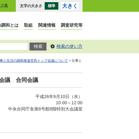
ンク集
大きく
文字の大きさ
標準
の調和とは
取組
関連情報
調査研究等
検索の使い方
事と生活の調和推進官民トップ会議について
> 仕事と
進会議 合同会議
平成26年9月10日（水）
10:00～12:00
中央合同庁舎第8号館8階特別大会議室